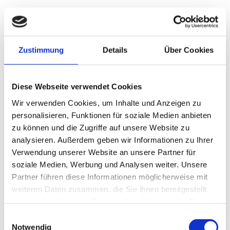
Bewerbungen unter:
https://ich-will-foej.de/
Führerschein Klasse B wird vorausgesetzt!
Zustimmung
Details
Über Cookies
Nähere Informationen zur Stelle:
Waldorado, Herr Sebastian Singer Tel.: 0172 5352630 oder
Diese Webseite verwendet Cookies
e-Mail an
sebastian@waldorado.eu
Wir verwenden Cookies, um Inhalte und Anzeigen zu
personalisieren, Funktionen für soziale Medien anbieten
zu können und die Zugriffe auf unsere Website zu
analysieren. Außerdem geben wir Informationen zu Ihrer
Verwendung unserer Website an unsere Partner für
soziale Medien, Werbung und Analysen weiter. Unsere
Partner führen diese Informationen möglicherweise mit
weiteren Daten zusammen, die Sie ihnen bereitgestellt
haben oder die sie im Rahmen Ihrer Nutzung der Dienste
gesammelt haben.
Einwilligungsauswahl
Notwendig